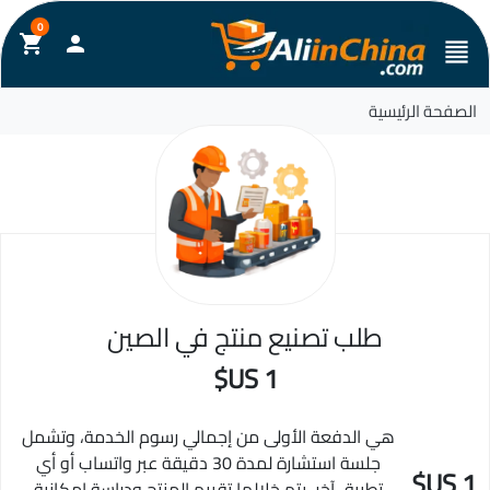
0
shopping_cart

format_align_justify
الصفحة الرئيسية
طلب تصنيع منتج في الصين
1 US$
هي الدفعة الأولى من إجمالي رسوم الخدمة، وتشمل
جلسة استشارة لمدة 30 دقيقة عبر واتساب أو أي
1 US$
تطبيق آخر، يتم خلالها تقييم المنتج ودراسة إمكانية